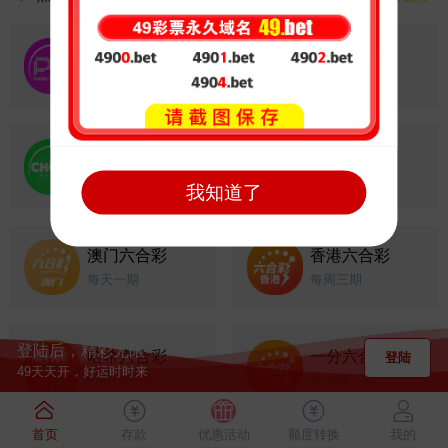
PG电子
开元棋牌
高爆率高大奖
万人竞技
Choice视讯
澳洲飞艇
AV女郎发牌
每五分钟一期
澳门六合彩
香港六合彩
每天一期
每周三期
登陆后，精彩无限～️
哈希六合彩
一分六合彩
49天天开，好运时时来
每分钟一期
每分钟一期
首页
存款
优惠活动
额度转换
我的